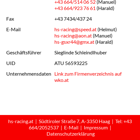
+43 664/514 06 52
(Manuel)
+43 664/923 76 61
(Harald)
Fax
+43 7434/437 24
E-Mail
hs-racing@speed.at
(Helmut)
hs-racing@aon.at
(Manuel)
hs-gsxr44@gmx.at
(Harald)
Geschäftsführer
Sieglinde Schleindlhuber
UID
ATU 56593225
Unternehmensdaten
Link zum Firmenverzeichnis auf
wko.at
hs-racing.at | Südtiroler Straße 7, A-3350 Haag | Tel:
+43
664/2052537
|
E-Mail
|
Impressum
|
Datenschutzerklärung